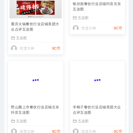
银丝面餐饮行业店铺抖音京东
五连图
五连图
重庆火锅餐饮行业店铺美团大
吃货大神
9C币
众点评五连图
五连图
吃货大神
9C币
野山菌上市餐饮行业店铺京东
羊蝎子餐饮行业店铺美团大众
抖音五连图
点评五连图
五连图
五连图
吃货大神
9C币
吃货大神
9C币