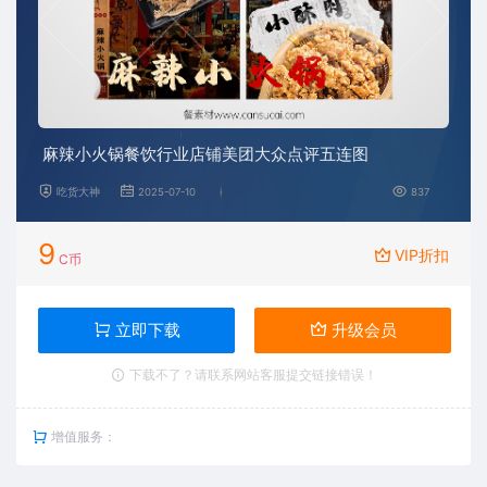
麻辣小火锅餐饮行业店铺美团大众点评五连图
吃货大神
2025-07-10
837
9
VIP折扣
C币
立即下载
升级会员
下载不了？请联系网站客服提交链接错误！
增值服务：