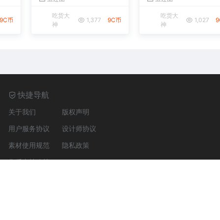
吃货大
吃货大
9C币
1,377
9C币
1,027
神
神
快捷导航
关于我们
版权声明
用户服务协议
设计师协议
素材使用规范
隐私政策
售后支持政策
NC 4.0；下载素材不适用CC协议，版权见
《版权声明》
。
网站地图
京ICP备200