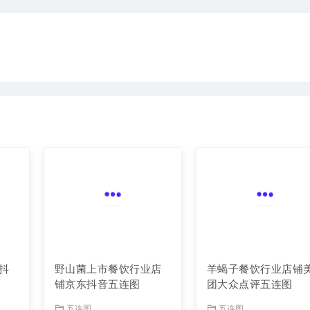
抖
野山菌上市餐饮行业店
羊蝎子餐饮行业店铺
铺京东抖音五连图
团大众点评五连图
五连图
五连图