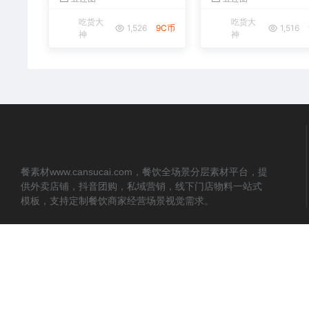
吃货大
吃货大
1,526
9C币
1,516
神
神
餐素材www.cansucai.com，餐饮全场景分层素材平台，提
供外卖店铺，抖音团购，私域营销，线下门店物料一站式
模板，支持定制餐饮商家经营场景视觉需求。
© 2022 - 现在 餐素材 www.cansucai.com 网页内容遵循 CC‑BY‑