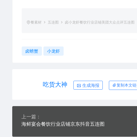
餐素材
五连图
卤小龙虾餐饮行业店铺美团大众点评五连图
卤螃蟹
小龙虾
吃货大神
生成海报
复制本文链
上一篇：
海鲜宴会餐饮行业店铺京东抖音五连图