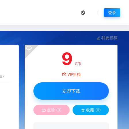
登录
我要投稿
9
C币
VIP折扣
67
立即下载
点赞 (
0
)
收藏 (0)