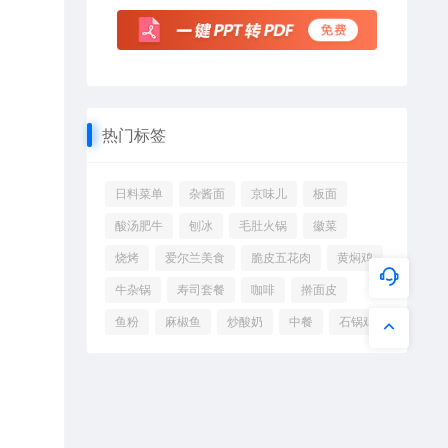
热门标签
日料菜单
杂酱面
京味儿
板面
酸汤肥牛
刨冰
毛肚火锅
徽菜
烧烤
爱尔兰美食
脆皮五花肉
黄焖鸡
牛杂锅
寿司套餐
咖啡
擀面皮
鱼粉
麻椒鱼
炒酸奶
中餐
石锅鸡