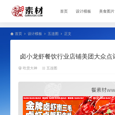
首页
设计模板
美食图片
首页
设计模板
五连图
正文
卤小龙虾餐饮行业店铺美团大众点
吃货大神
五连图