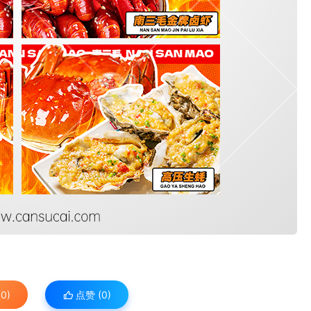
0)
点赞 (
0
)