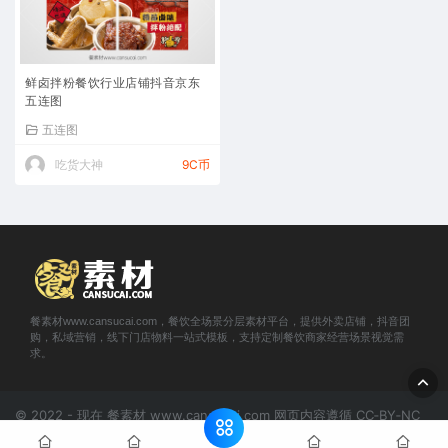
鲜卤拌粉餐饮行业店铺抖音京东
五连图
五连图
吃货大神
9C币
餐素材www.cansucai.com，餐饮全场景分层素材平台，提供外卖店铺，抖音团
购，私域营销，线下门店物料一站式模板，支持定制餐饮商家经营场景视觉需
求。
© 2022 - 现在 餐素材 www.cansucai.com 网页内容遵循 CC‑BY‑NC
4.0；下载素材不适用CC协议，版权见
《版权声明》
。
网站地图
京