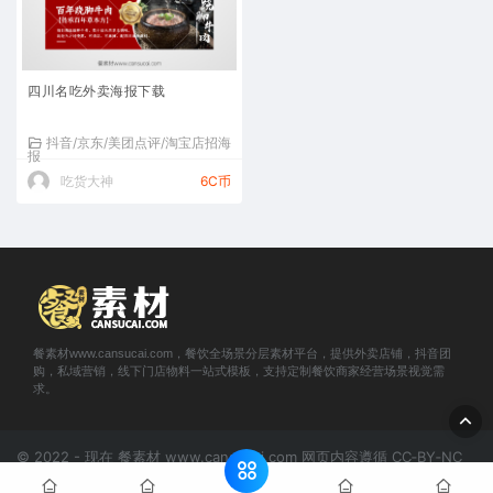
四川名吃外卖海报下载
抖音/京东/美团点评/淘宝店招海
报
吃货大神
6C币
餐素材www.cansucai.com，餐饮全场景分层素材平台，提供外卖店铺，抖音团
购，私域营销，线下门店物料一站式模板，支持定制餐饮商家经营场景视觉需
求。
© 2022 - 现在 餐素材 www.cansucai.com 网页内容遵循 CC‑BY‑NC
4.0；下载素材不适用CC协议，版权见
《版权声明》
。
网站地图
京