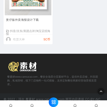
煲仔饭外卖海报设计下载
抖音/京东/美团点评/淘宝店招海
报
吃货大神
5C币
餐素材www.cansucai.com，餐饮全场景分层素材平台，提供外卖店铺，抖音团
购，私域营销，线下门店物料一站式模板，支持定制餐饮商家经营场景视觉需
求。
© 2022 - 现在 餐素材 www.cansucai.com 网页内容遵循 CC‑BY‑NC
4.0；下载素材不适用CC协议，版权见
《版权声明》
。
网站地图
京