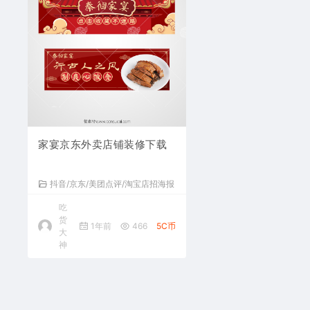
家宴京东外卖店铺装修下载
抖音/京东/美团点评/淘宝店招海报
吃
货
1年前
466
5C币
大
神