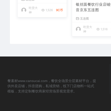
重庆火锅餐饮行业店铺
银丝面餐饮行业店铺
美团大众点评五连图
音京东五连图
五连图
五连图
吃货大
吃货大
1,526
9C币
1,516
神
神
餐素材www.cansucai.com，餐饮全场景分层素材平台，提
供外卖店铺，抖音团购，私域营销，线下门店物料一站式
模板，支持定制餐饮商家经营场景视觉需求。