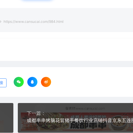
https://www.cansucai.com/984.html
接
下一篇：
成都串串烤脑花冒猪手餐饮行业店铺抖音京东五连