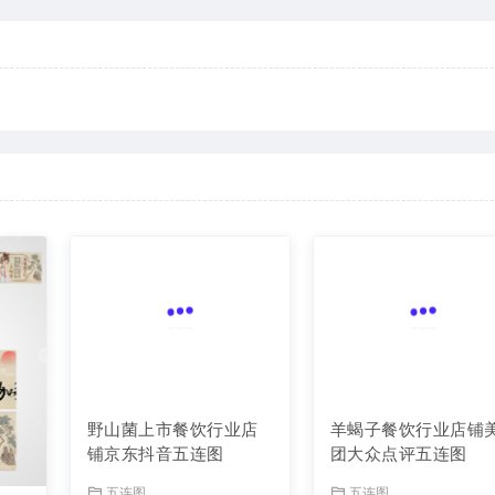
野山菌上市餐饮行业店
羊蝎子餐饮行业店铺
铺京东抖音五连图
团大众点评五连图
五连图
五连图