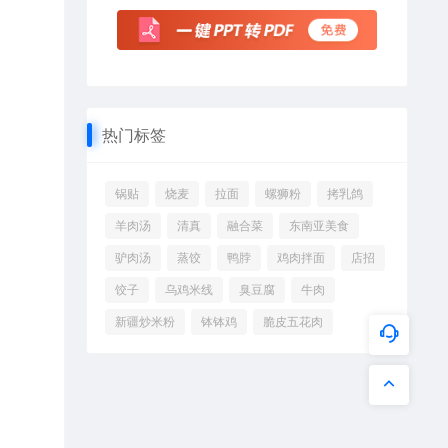
热门标签
锅贴
烧麦
拉面
螺狮粉
拷乳鸽
羊肉汤
清真
融合菜
东南亚美食
驴肉汤
蒸饺
鸭脖
鸡肉拌面
店招
饺子
乌鸡米线
臭豆腐
牛肉
新疆炒米粉
钵钵鸡
脆皮五花肉