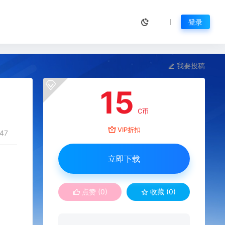
登录
我要投稿
15
C币
VIP折扣
47
立即下载
点赞 (
0
)
收藏 (0)