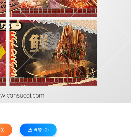
0)
点赞 (
0
)