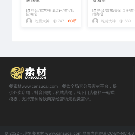
抖音/京东/美团点评/淘宝店
抖音/京东/美团点评/淘
招海报
招海报
吃货大神
747
6C币
吃货大神
689
餐素材www.cansucai.com，餐饮全场景分层素材平台，提
供外卖店铺，抖音团购，私域营销，线下门店物料一站式
模板，支持定制餐饮商家经营场景视觉需求。
© 2022 - 现在 餐素材 www.cansucai.com 网页内容遵循 CC‑BY‑