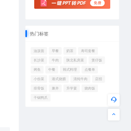
热门标签
油泼面
早餐
奶茶
寿司套餐
长沙菜
牛肉
陕北私房菜
煲仔饭
烤鱼
中餐
韩式料理
点餐单
小份菜
港式烧腊
清炖牛肉
店招
排骨饭
兼并
升学宴
烧肉饭
干锅鸭爪