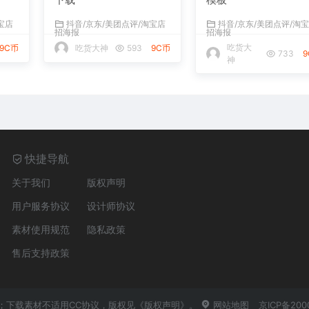
宝店
抖音/京东/美团点评/淘宝店
抖音/京东/美团点评/淘
招海报
招海报
吃货大
9C币
吃货大神
593
9C币
733
神
快捷导航
关于我们
版权声明
用户服务协议
设计师协议
素材使用规范
隐私政策
售后支持政策
NC 4.0；下载素材不适用CC协议，版权见
《版权声明》
。
网站地图
京ICP备200