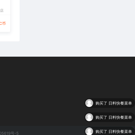
宝店
9C币
购买了
日料快餐菜单
购买了
日料快餐菜单
05619号-5
购买了
重庆火锅餐饮行业店铺美团大众点评五连图