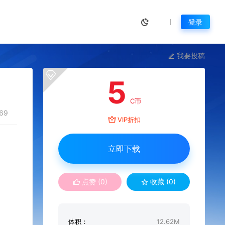
登录
我要投稿
5
C币
69
VIP折扣
立即下载
点赞 (
0
)
收藏 (0)
体积：
12.62M