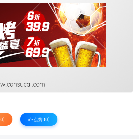
0)
点赞 (
0
)