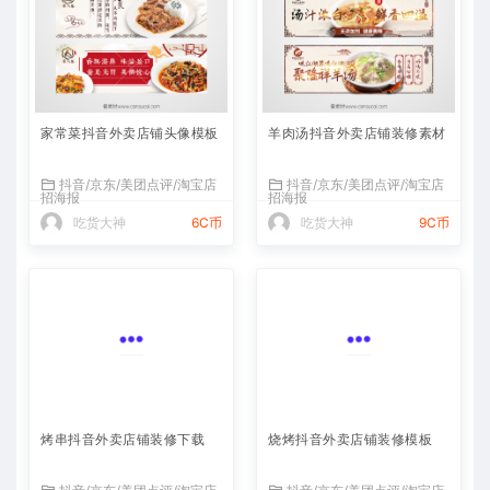
家常菜抖音外卖店铺头像模板
羊肉汤抖音外卖店铺装修素材
抖音/京东/美团点评/淘宝店
抖音/京东/美团点评/淘宝店
招海报
招海报
吃货大神
6C币
吃货大神
9C币
烤串抖音外卖店铺装修下载
烧烤抖音外卖店铺装修模板