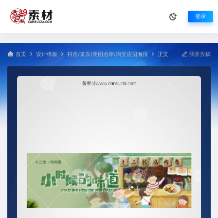
登录
首页
设计模板
抖音/京东/美团点评/淘宝店招海报
正文
我要投稿