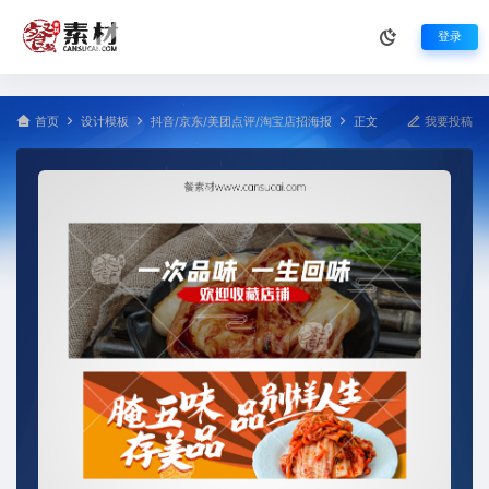
登录
首页
设计模板
抖音/京东/美团点评/淘宝店招海报
正文
我要投稿