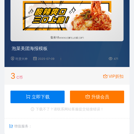
泡菜美团海报模板
吃货大神
2025-07-09
471
3
VIP折扣
C币
立即下载
升级会员
下载不了？请联系网站客服提交链接错误！
增值服务：