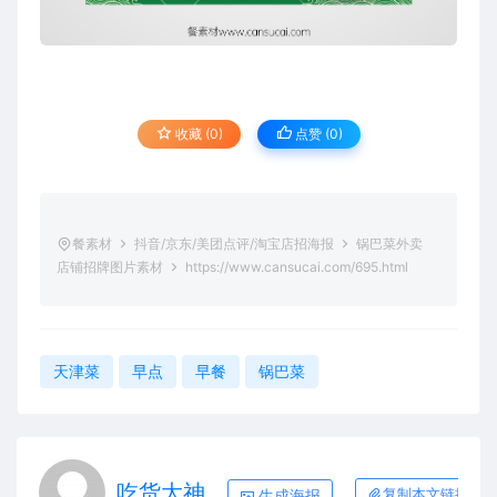
收藏 (0)
点赞 (
0
)
餐素材
抖音/京东/美团点评/淘宝店招海报
锅巴菜外卖
店铺招牌图片素材
https://www.cansucai.com/695.html
天津菜
早点
早餐
锅巴菜
吃货大神
生成海报
复制本文链接