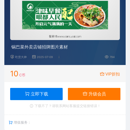
锅巴菜外卖店铺招牌图片素材
吃货大神
2025-07-09
794
10
VIP折扣
C币
立即下载
升级会员
下载不了？请联系网站客服提交链接错误！
增值服务：