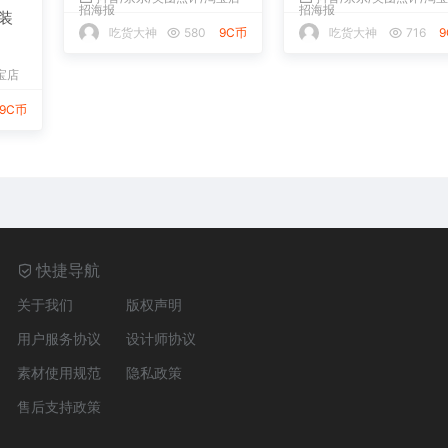
招海报
招海报
装
吃货大神
580
9C币
吃货大神
716
宝店
9C币
快捷导航
关于我们
版权声明
用户服务协议
设计师协议
素材使用规范
隐私政策
售后支持政策