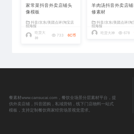
家常菜抖音外卖店铺头
羊肉汤抖音外卖店铺
像模板
修素材
抖音/京东/美团点评/淘宝店
抖音/京东/美团点评/淘
招海报
招海报
吃货大
吃货大神
678
733
6C币
神
餐素材www.cansucai.com，餐饮全场景分层素材平台，提
供外卖店铺，抖音团购，私域营销，线下门店物料一站式
模板，支持定制餐饮商家经营场景视觉需求。