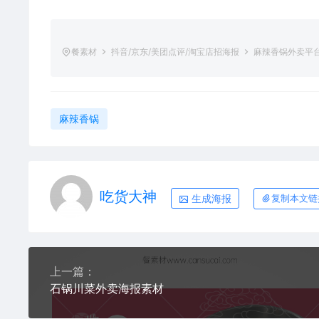
餐素材
抖音/京东/美团点评/淘宝店招海报
麻辣香锅外卖平
麻辣香锅
吃货大神
生成海报
复制本文链
上一篇：
石锅川菜外卖海报素材