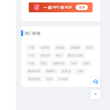
热门标签
川菜
农家菜
鸡肉卷
砂锅涮
冒菜
小吃
拷乳鸽
港式
脆皮五花肉
牛肉
馄饨
成都串串
米粉
店招
酥饼里脊
螺蛳粉
疙瘩汤
火锅
韩式烤肉
炒鸡
牛杂锅