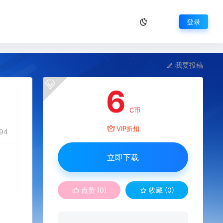
登录
我要投稿
6
C币
VIP折扣
94
立即下载
点赞 (
0
)
收藏 (0)