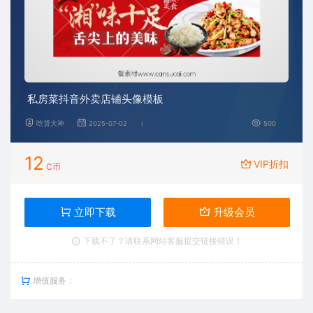
私房菜抖音外卖店铺头像模板
吃货大神
2025-07-02
500
12
VIP折扣
C币
立即下载
升级会员
下载不了？请联系网站客服提交链接错误！
增值服务：