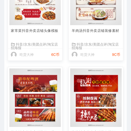
家常菜抖音外卖店铺头像模板
羊肉汤抖音外卖店铺装修素材
抖音/京东/美团点评/淘宝店
抖音/京东/美团点评/淘宝店
招海报
招海报
吃货大神
6C币
吃货大神
9C币