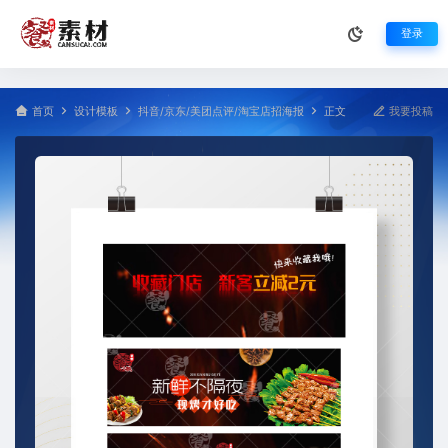
登录
首页
设计模板
抖音/京东/美团点评/淘宝店招海报
正文
我要投稿