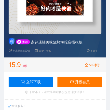
点评店铺美味烧烤海报店招模板
#
推荐
别来无恙的爱情
2024-10-19
1,369
15.9
VIP折扣
C币
立即下载
升级会员
下载不了？请联系网站客服提交链接错误！
增值服务：