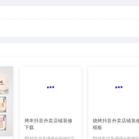
烧烤抖音外卖店铺装
模板
抖音/京东/美团点评/淘