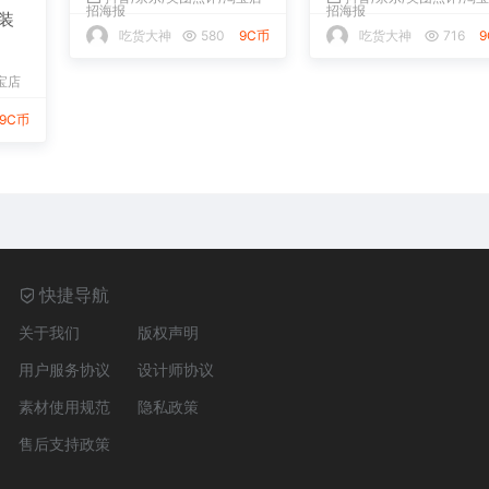
招海报
装
烤串抖音外卖店铺装修
吃货大神
716
下载
宝店
抖音/京东/美团点评/淘宝店
招海报
9C币
吃货大神
580
9C币
快捷导航
关于我们
版权声明
用户服务协议
设计师协议
素材使用规范
隐私政策
售后支持政策