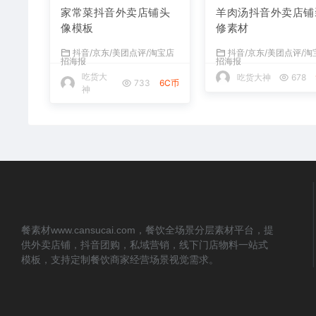
家常菜抖音外卖店铺头
羊肉汤抖音外卖店铺
像模板
修素材
抖音/京东/美团点评/淘宝店
抖音/京东/美团点评/淘
招海报
招海报
吃货大
吃货大神
678
733
6C币
神
餐素材www.cansucai.com，餐饮全场景分层素材平台，提
供外卖店铺，抖音团购，私域营销，线下门店物料一站式
模板，支持定制餐饮商家经营场景视觉需求。