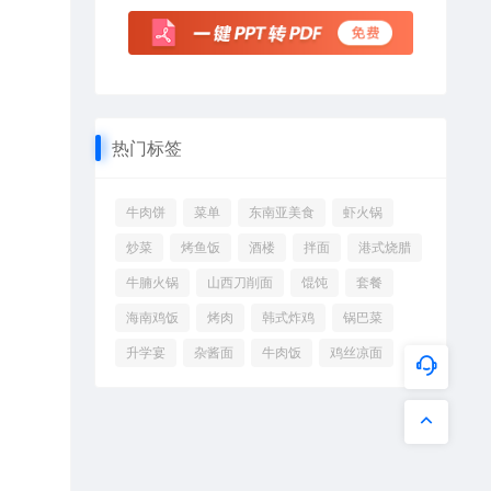
热门标签
牛肉饼
菜单
东南亚美食
虾火锅
炒菜
烤鱼饭
酒楼
拌面
港式烧腊
牛腩火锅
山西刀削面
馄饨
套餐
海南鸡饭
烤肉
韩式炸鸡
锅巴菜
升学宴
杂酱面
牛肉饭
鸡丝凉面