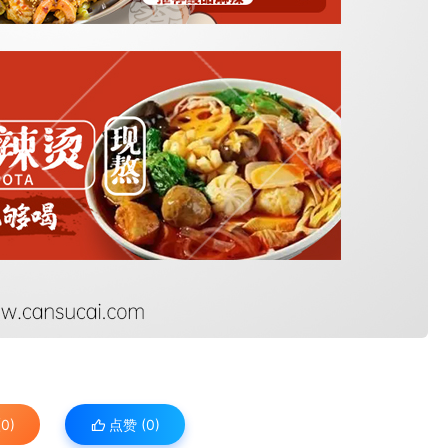
0)
点赞 (
0
)