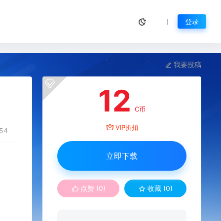
登录
我要投稿
12
C币
VIP折扣
54
立即下载
点赞 (
0
)
收藏 (0)