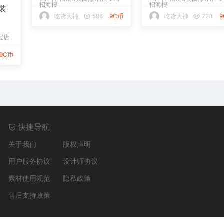
招海报
装
烤串抖音外卖店铺装修
吃货大神
723
下载
宝店
抖音/京东/美团点评/淘宝店
招海报
9C币
吃货大神
586
9C币
快捷导航
关于我们
版权声明
用户服务协议
设计师协议
素材使用规范
隐私政策
售后支持政策