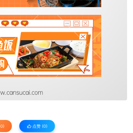
0)
点赞 (
0
)