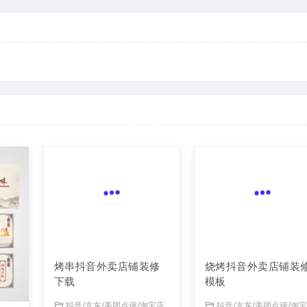
烧烤抖音外卖店铺装
模板
抖音/京东/美团点评/淘