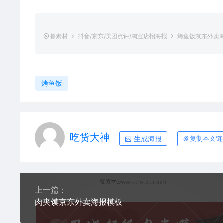
餐素材
抖音/京东/美团点评/淘宝店招海报
烤鱼饭京东外卖
烤鱼饭
吃货大神
生成海报
复制本文链
上一篇：
肉夹馍京东外卖海报模板