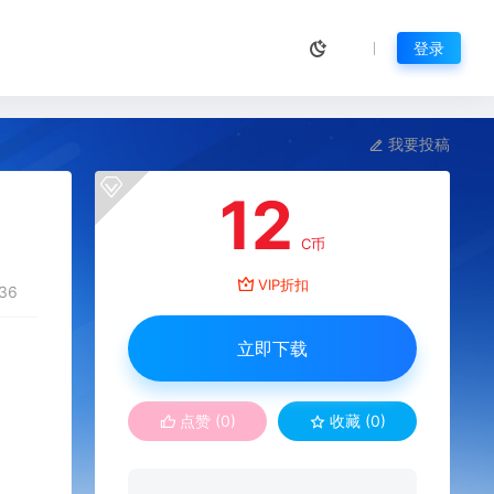
登录
我要投稿
12
C币
VIP折扣
36
立即下载
点赞 (
0
)
收藏 (0)