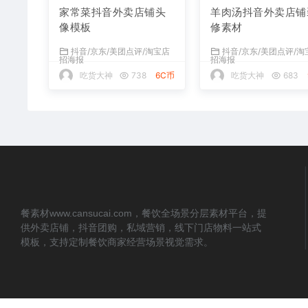
家常菜抖音外卖店铺头
羊肉汤抖音外卖店铺
像模板
修素材
抖音/京东/美团点评/淘宝店
抖音/京东/美团点评/淘
招海报
招海报
吃货大神
738
6C币
吃货大神
683
餐素材www.cansucai.com，餐饮全场景分层素材平台，提
供外卖店铺，抖音团购，私域营销，线下门店物料一站式
模板，支持定制餐饮商家经营场景视觉需求。