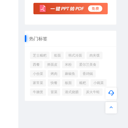
热门标签
芝士糍粑
烩面
韩式冷面
肉夹馍
西餐
擀面皮
米粉
爱尔兰美食
小份菜
烤肉
麻椒鱼
香鸡锅
家常菜
快餐
板面
糍粑
小碗菜
牛腩煲
冒菜
港式烧腊
炭火牛蛙