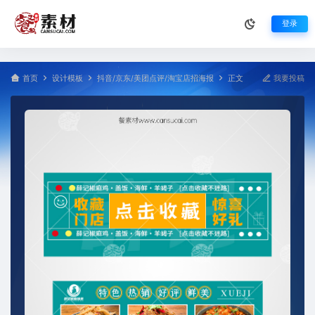
登录
首页
设计模板
抖音/京东/美团点评/淘宝店招海报
正文
我要投稿