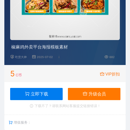
椒麻鸡外卖平台海报模板素材
吃货大神
2025-07-02
682
5
VIP折扣
C币
立即下载
升级会员
下载不了？请联系网站客服提交链接错误！
增值服务：