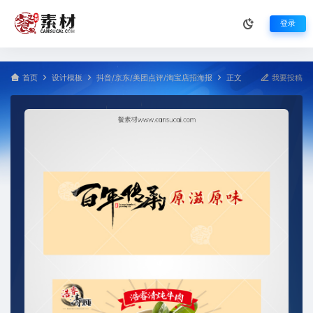
登录
首页
设计模板
抖音/京东/美团点评/淘宝店招海报
正文
我要投稿