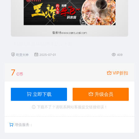
火锅鸡外卖店铺招牌图片下载
吃货大神
2025-07-01
409
7
VIP折扣
C币
立即下载
升级会员
下载不了？请联系网站客服提交链接错误！
增值服务：