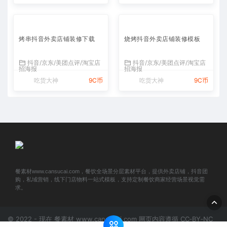
烤串抖音外卖店铺装修下载
烧烤抖音外卖店铺装修模板
抖音/京东/美团点评/淘宝店
抖音/京东/美团点评/淘宝店
招海报
招海报
吃货大神
9C币
吃货大神
9C币
餐素材www.cansucai.com，餐饮全场景分层素材平台，提供外卖店铺，抖音团
购，私域营销，线下门店物料一站式模板，支持定制餐饮商家经营场景视觉需
求。
© 2022 - 现在 餐素材 www.cansucai.com 网页内容遵循 CC‑BY‑NC