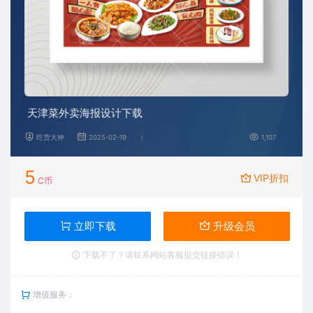
天津菜外卖海报设计下载
吃货大神
2025-02-19
1,107
5
VIP折扣
C币
立即下载
升级会员
下载不了？请联系网站客服提交链接错误！
增值服务：