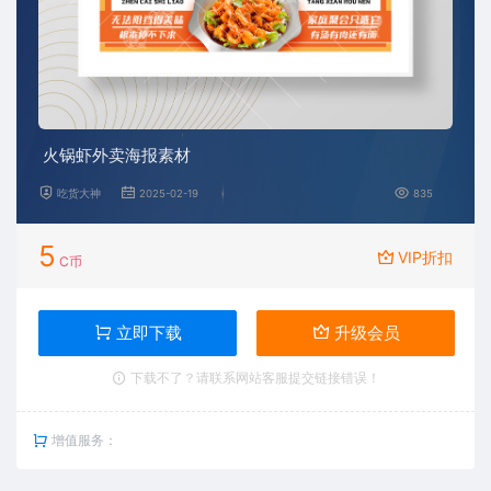
火锅虾外卖海报素材
吃货大神
2025-02-19
835
5
VIP折扣
C币
立即下载
升级会员
下载不了？请联系网站客服提交链接错误！
增值服务：