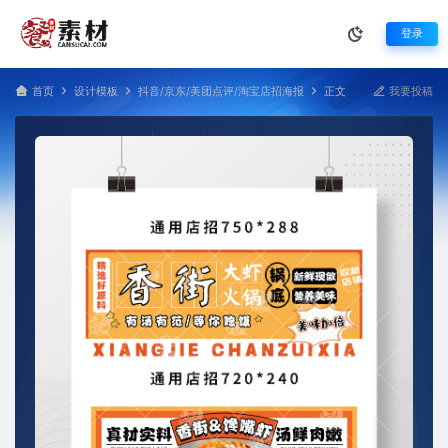
登录
首页
设计模板
抖音/京东/美团点评/淘宝店招海报
正文
我要投稿