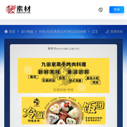
登录
首页
设计模板
抖音/京东/美团点评/淘宝店招海报
正文
我要投稿