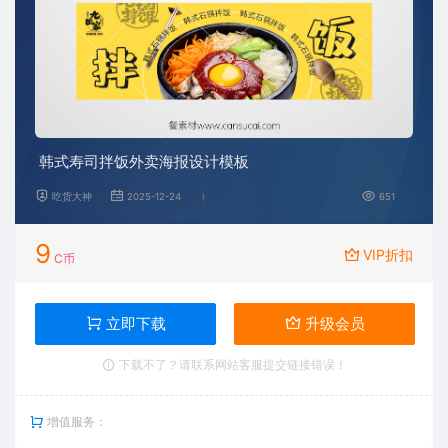
韩式寿司拌饭外卖海报设计模板
吃货大神
2025-12-24
651
9
VIP折扣
C币
立即下载
升级会员
下载不了？请联系网站客服提交链接错误！
增值服务：