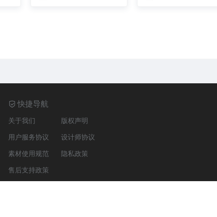
宝店
9C币
快捷导航
关于我们
版权声明
用户服务协议
设计师协议
素材使用规范
隐私政策
售后支持政策
NC 4.0；下载素材不适用CC协议，版权见
《版权声明》
。
网站地图
京ICP备200