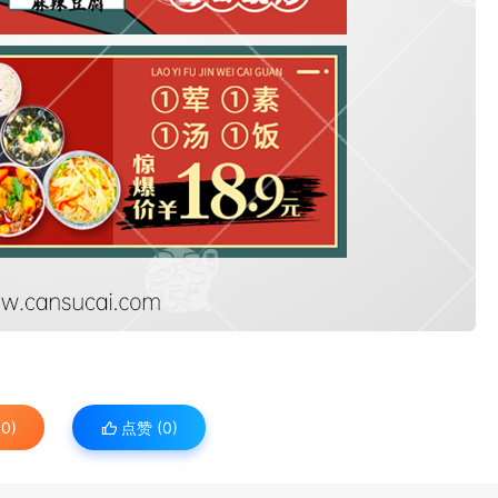
0)
点赞 (
0
)