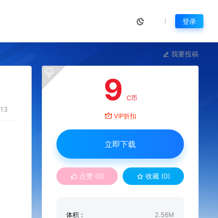
登录
我要投稿
9
C币
13
VIP折扣
立即下载
点赞 (
0
)
收藏 (0)
体积：
2.56M