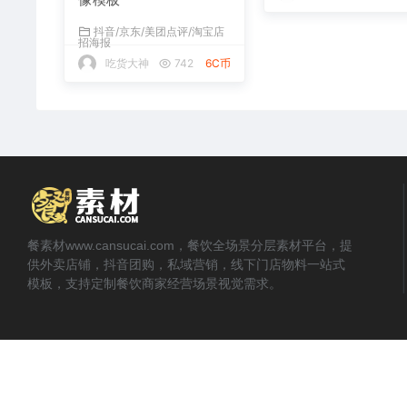
抖音/京东/美团点评/淘宝店
抖音/京东/美团点评/淘
招海报
招海报
吃货大神
742
6C币
吃货大神
685
餐素材www.cansucai.com，餐饮全场景分层素材平台，提
供外卖店铺，抖音团购，私域营销，线下门店物料一站式
模板，支持定制餐饮商家经营场景视觉需求。
© 2022 - 现在 餐素材 www.cansucai.com 网页内容遵循 CC‑BY‑