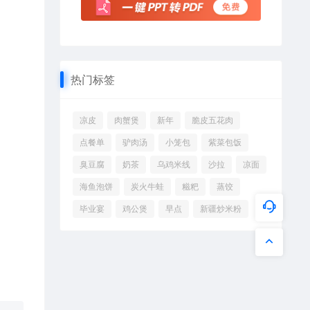
热门标签
凉皮
肉蟹煲
新年
脆皮五花肉
点餐单
驴肉汤
小笼包
紫菜包饭
臭豆腐
奶茶
乌鸡米线
沙拉
凉面
海鱼泡饼
炭火牛蛙
糍粑
蒸饺
毕业宴
鸡公煲
早点
新疆炒米粉