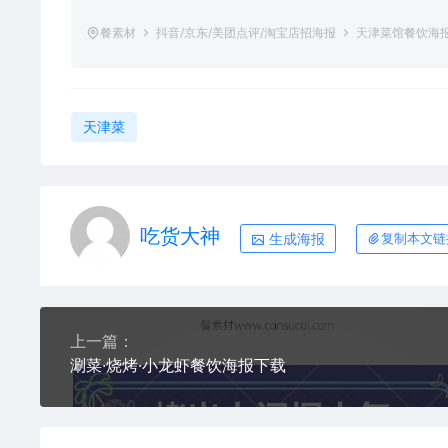
餐素材
抖音/京东/美团点评/淘宝店招海报
天津菜馆餐饮海
天津菜
吃货大神
生成海报
复制本文链
上一篇：
涮菜·烧烤·小龙虾餐饮海报下载