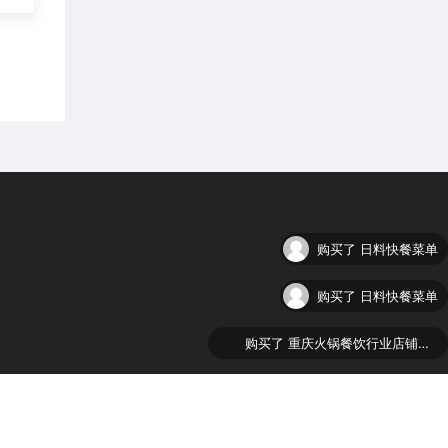
购买了
日料快餐菜单
购买了
重庆火锅餐饮行业店铺美团大众点评五连图
购买了
日料美团外卖海报图片下载
05619号-5