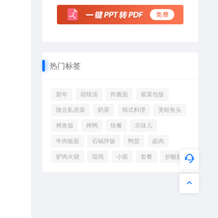
热门标签
新年
胡辣汤
炸酱面
紫菜包饭
陕北私房菜
奶茶
韩式料理
美蛙鱼头
烤鱼饭
烤鸭
快餐
京味儿
牛肉板面
石锅拌饭
鸭货
卤肉
驴肉火烧
馄饨
小面
套餐
炒酸奶