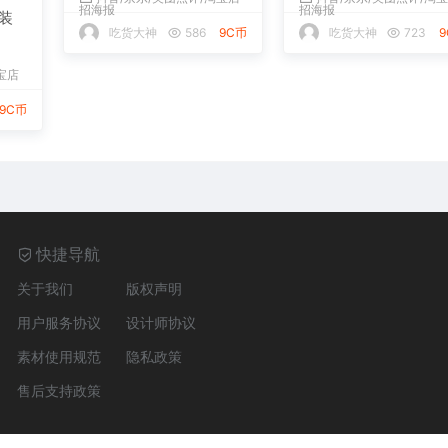
招海报
装
烤串抖音外卖店铺装修
吃货大神
723
下载
宝店
抖音/京东/美团点评/淘宝店
招海报
9C币
吃货大神
586
9C币
快捷导航
关于我们
版权声明
用户服务协议
设计师协议
素材使用规范
隐私政策
售后支持政策