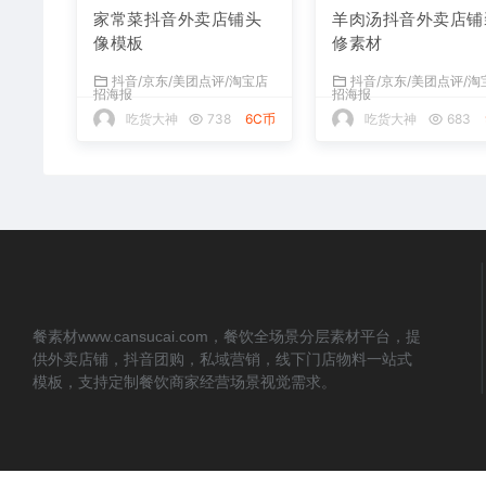
家常菜抖音外卖店铺头
羊肉汤抖音外卖店铺
像模板
修素材
抖音/京东/美团点评/淘宝店
抖音/京东/美团点评/淘
招海报
招海报
吃货大神
738
6C币
吃货大神
683
餐素材www.cansucai.com，餐饮全场景分层素材平台，提
供外卖店铺，抖音团购，私域营销，线下门店物料一站式
模板，支持定制餐饮商家经营场景视觉需求。