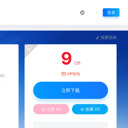
登录
我要投稿
9
C币
VIP折扣
40
立即下载
点赞 (
0
)
收藏 (0)