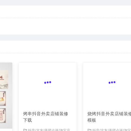
烧烤抖音外卖店铺装
模板
抖音/京东/美团点评/淘