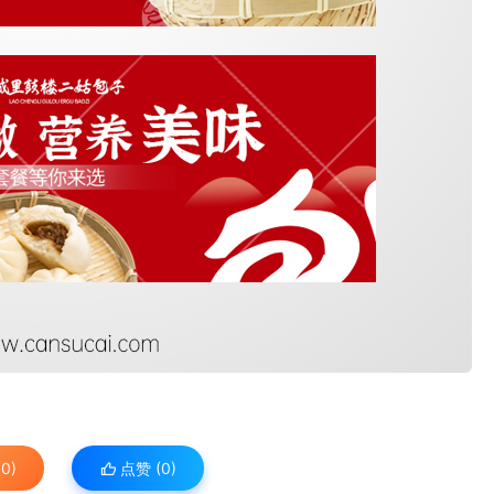
0)
点赞 (
0
)